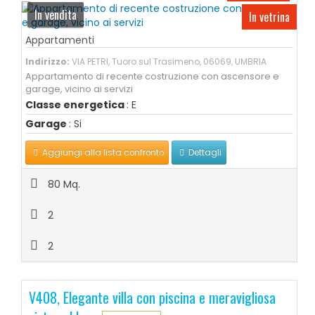
In vendita
In vetrina
Appartamenti
Indirizzo:
VIA PETRI, Tuoro sul Trasimeno, 06069, UMBRIA
Appartamento di recente costruzione con ascensore e
garage, vicino ai servizi
Classe energetica
: E
Garage
: Si
Aggiungi alla lista confronto
Dettagli
80 Mq.
2
2
V408, Elegante villa con piscina e meravigliosa