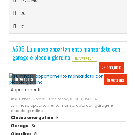
1774 Mq.
20
10
A505, Luminoso appartamento mansardato con
garage e piccolo giardino
IN VETRINA
75.000,00 €
In vendita
In vetrina
Appartamenti
Indirizzo:
Tuoro sul Trasimeno, 06069, UMBRIA
Luminoso appartamento mansardato con garage e
piccolo giardino
Classe energetica
: E
Garage
: Si
Giardino
: Si