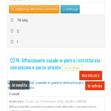
Aggiungi alla lista confronto
Dettagli
76 Mq.
2
1
C274, Affascinante casale in pietra ristrutturato
con piscina e parco privato
IN VETRINA
850.000,00 €
In vendita
In vetrina
Casali
Indirizzo:
Tuoro sul Trasimeno (PG), 06063, UMBRIA
Affascinante casale in pietra ristrutturato con piscina e