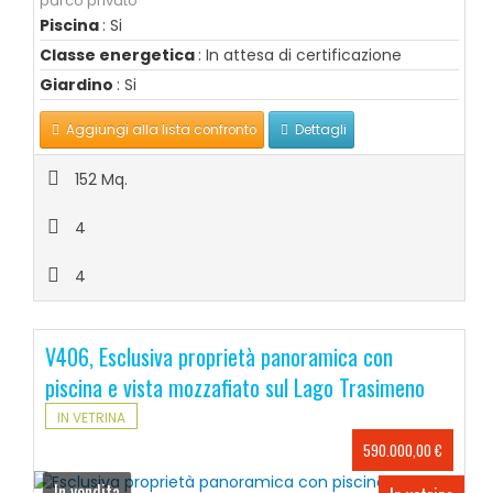
parco privato
Piscina
: Si
Classe energetica
: In attesa di certificazione
Giardino
: Si
Aggiungi alla lista confronto
Dettagli
152 Mq.
4
4
V406, Esclusiva proprietà panoramica con
piscina e vista mozzafiato sul Lago Trasimeno
IN VETRINA
590.000,00 €
In vendita