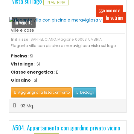
vista sul lago
IN VETRINA
550.000,00 €
In vetrina
In vendita
Ville e case
Indirizzo:
SAN FELICIANO, Magione, 06063, UMBRIA
Elegante villa con piscina e meravigliosa vista sul lago
Piscina
: Si
Vista lago
: Si
Classe energetica
: E
Giardino
: Si
Aggiungi alla lista confronto
Dettagli
93 Mq.
A504, Appartamento con giardino privato vicino