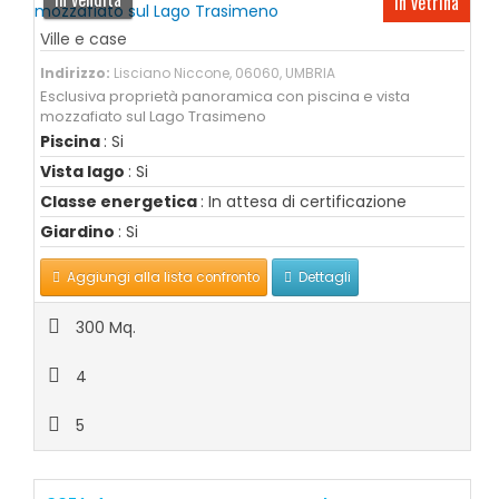
In vetrina
Ville e case
Indirizzo:
Lisciano Niccone, 06060, UMBRIA
Esclusiva proprietà panoramica con piscina e vista
mozzafiato sul Lago Trasimeno
Piscina
: Si
Vista lago
: Si
Classe energetica
: In attesa di certificazione
Giardino
: Si
Aggiungi alla lista confronto
Dettagli
300 Mq.
4
5