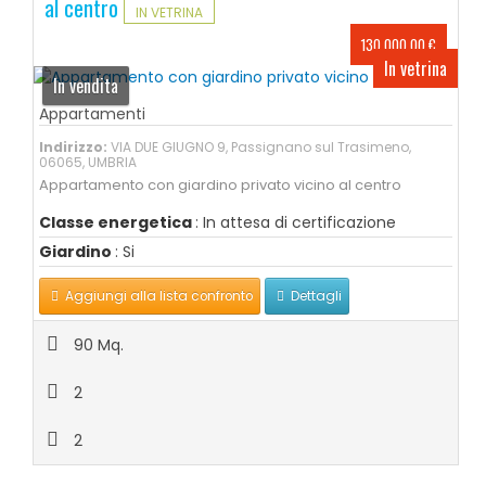
al centro
IN VETRINA
130.000,00 €
In vetrina
In vendita
Appartamenti
Indirizzo:
VIA DUE GIUGNO 9, Passignano sul Trasimeno,
06065, UMBRIA
Appartamento con giardino privato vicino al centro
Classe energetica
: In attesa di certificazione
Giardino
: Si
Aggiungi alla lista confronto
Dettagli
90 Mq.
2
2