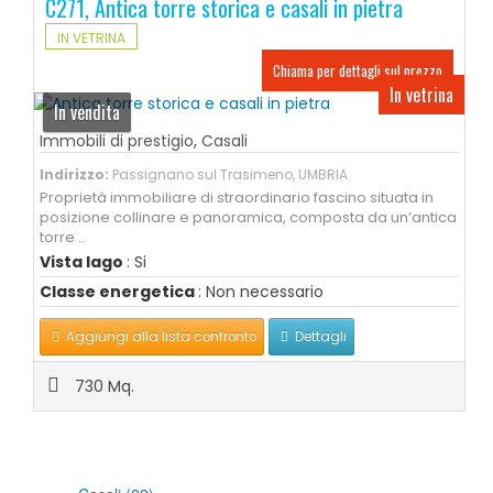
C271, Antica torre storica e casali in pietra
IN VETRINA
Chiama per dettagli sul prezzo
In vetrina
In vendita
Immobili di prestigio
,
Casali
Indirizzo:
Passignano sul Trasimeno, UMBRIA
Proprietà immobiliare di straordinario fascino situata in
posizione collinare e panoramica, composta da un’antica
torre ..
Vista lago
: Si
Classe energetica
: Non necessario
Aggiungi alla lista confronto
Dettagli
730 Mq.