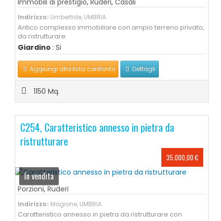
Immobili di prestigio
,
Ruderi
,
Casali
Indirizzo:
Umbertide, UMBRIA
Antico complesso immobiliare con ampio terreno privato,
da ristrutturare
Giardino
: Si
Aggiungi alla lista confronto
Dettagli
1150 Mq.
C254, Caratteristico annesso in pietra da
ristrutturare
35.000,00 €
In vendita
Porzioni
,
Ruderi
Indirizzo:
Magione, UMBRIA
Caratteristico annesso in pietra da ristrutturare con