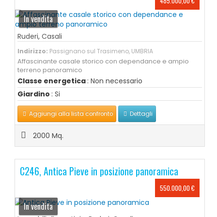
485.000,00 €
In vendita
Ruderi
,
Casali
Indirizzo:
Passignano sul Trasimeno, UMBRIA
Affascinante casale storico con dependance e ampio
terreno panoramico
Classe energetica
: Non necessario
Giardino
: Si
Aggiungi alla lista confronto
Dettagli
2000 Mq.
C246, Antica Pieve in posizione panoramica
550.000,00 €
In vendita