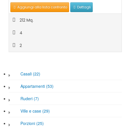
Aggiungi alla lista confronto
Dettagli
212 Mq.
4
2
Casali (22)
Appartamenti (53)
Ruderi (7)
Ville e case (29)
Porzioni (25)