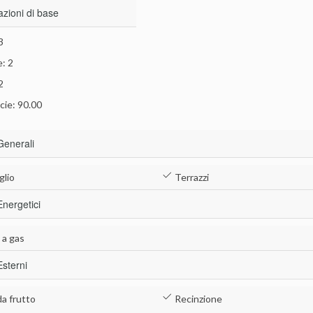
azioni di base
3
: 2
2
cie: 90.00
Generali
glio
Terrazzi
Energetici
 a gas
Esterni
da frutto
Recinzione