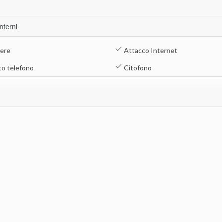
Interni
iere
Attacco Internet
o telefono
Citofono