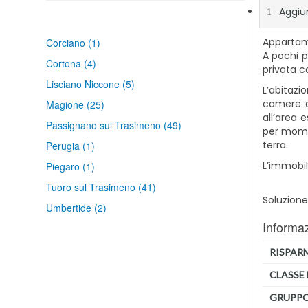
Aggiun
Appartame
Corciano
(1)
A pochi p
Cortona
(4)
privata c
Lisciano Niccone
(5)
L’abitazi
camere d
Magione
(25)
all’area 
Passignano sul Trasimeno
(49)
per momen
terra.
Perugia
(1)
L’immobil
Piegaro
(1)
Tuoro sul Trasimeno
(41)
Soluzione
Umbertide
(2)
Informaz
RISPAR
CLASSE 
GRUPPO