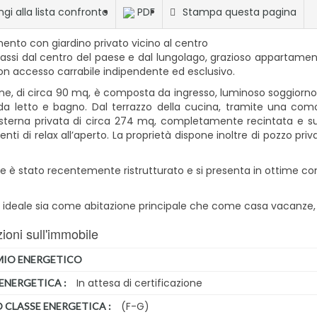
gi alla lista confronto
PDF
Stampa questa pagina
nto con giardino privato vicino al centro
assi dal centro del paese e dal lungolago, grazioso appartamen
on accesso carrabile indipendente ed esclusivo.
one, di circa 90 mq, è composta da ingresso, luminoso soggiorno
a letto e bagno. Dal terrazzo della cucina, tramite una com
esterna privata di circa 274 mq, completamente recintata e su
ti di relax all’aperto. La proprietà dispone inoltre di pozzo priva
e è stato recentemente ristrutturato e si presenta in ottime condi
 ideale sia come abitazione principale che come casa vacanze, 
ioni sull'immobile
MIO ENERGETICO
In attesa di certificazione
ENERGETICA :
(F-G)
 CLASSE ENERGETICA :