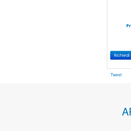
Pr
Richiedi
Tweet
A