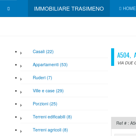
IMMOBILIARE TRASIMENO
HOME
Casali (22)
A504, A
VIA DUE 
Appartamenti (53)
Ruderi (7)
Ville e case (29)
Porzioni (25)
Terreni edificabili (8)
Ref # : A
Terreni agricoli (8)