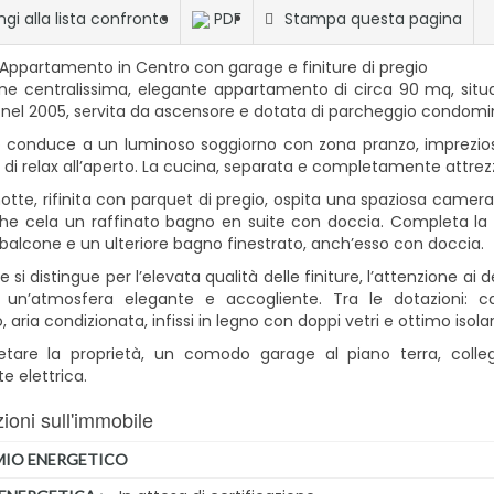
gi alla lista confronto
PDF
Stampa questa pagina
Appartamento in Centro con garage e finiture di pregio
ione centralissima, elegante appartamento di circa 90 mq, sit
 nel 2005, servita da ascensore e dotata di parcheggio condomin
so conduce a un luminoso soggiorno con zona pranzo, imprezio
i relax all’aperto. La cucina, separata e completamente attrezz
otte, rifinita con parquet di pregio, ospita una spaziosa came
che cela un raffinato bagno en suite con doccia. Completa 
alcone e un ulteriore bagno finestrato, anch’esso con doccia.
 si distingue per l’elevata qualità delle finiture, l’attenzione ai 
 un’atmosfera elegante e accogliente. Tra le dotazioni: ca
, aria condizionata, infissi in legno con doppi vetri e ottimo is
tare la proprietà, un comodo garage al piano terra, colle
e elettrica.
ioni sull'immobile
MIO ENERGETICO