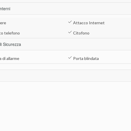
Interni
iere
Attacco Internet
o telefono
Citofono
di Sicurezza
 di allarme
Porta blindata