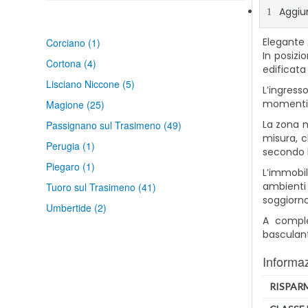
Aggiun
Elegante 
Corciano
(1)
In posiz
Cortona
(4)
edificata
Lisciano Niccone
(5)
L’ingres
momenti d
Magione
(25)
La zona n
Passignano sul Trasimeno
(49)
misura, 
Perugia
(1)
secondo b
Piegaro
(1)
L’immobile
ambienti
Tuoro sul Trasimeno
(41)
soggiorno
Umbertide
(2)
A comple
basculant
Informaz
RISPAR