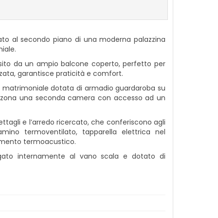
uato al secondo piano di una moderna palazzina
iale.
sito da un ampio balcone coperto, perfetto per
ata, garantisce praticità e comfort.
ra matrimoniale dotata di armadio guardaroba su
la zona una seconda camera con accesso ad un
dettagli e l’arredo ricercato, che conferiscono agli
mino termoventilato, tapparella elettrica nel
olamento termoacustico.
gato internamente al vano scala e dotato di