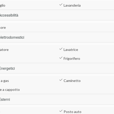
glio
Lavanderia
Accessibilità
ore
elettrodomestici
atore
Lavatrice
Frigorifero
Energetici
 a gas
Caminetto
e a cappotto
Esterni
e
Posto auto