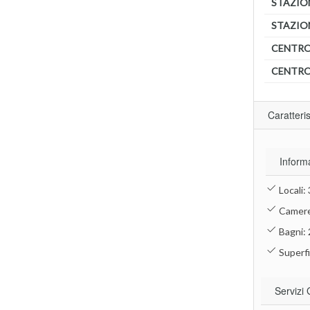
STAZIO
STAZIO
CENTRO
CENTRO
Caratteri
Inform
Locali: 
Camere
Bagni: 
Superfi
Servizi 