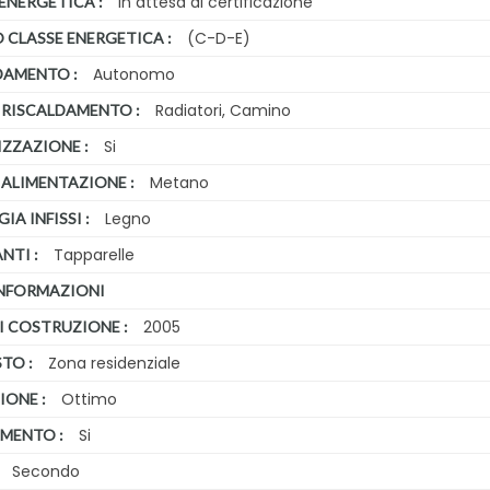
In attesa di certificazione
ENERGETICA :
(C-D-E)
 CLASSE ENERGETICA :
Autonomo
DAMENTO :
Radiatori, Camino
 RISCALDAMENTO :
Si
IZZAZIONE :
Metano
 ALIMENTAZIONE :
Legno
IA INFISSI :
Tapparelle
NTI :
INFORMAZIONI
2005
I COSTRUZIONE :
Zona residenziale
TO :
Ottimo
IONE :
Si
MENTO :
Secondo