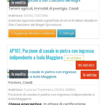
In vendita
Terreni agricoli
,
Immobili di prestigio
,
Casali
Indirizzo:
53040, TOSCANA
Azienda agricola della superficie di circa 51 ettari situata in
San Casciano dei Bagni (provincia ..
Aggiungi alla lista confronto
Dettagli
AP107, Porzione di casale in pietra con ingresso
indipendente a Isola Maggiore
IN VETRINA
185.000,00 €
In vendita
In vetrina
Porzioni
,
Casali
Indirizzo:
Tuoro sul Trasimeno, 06069, UMBRIA
Porzione di casale in pietra con ingresso indipendente a
Isola Maggiore
Classe energetica
: In attesa di certificazione