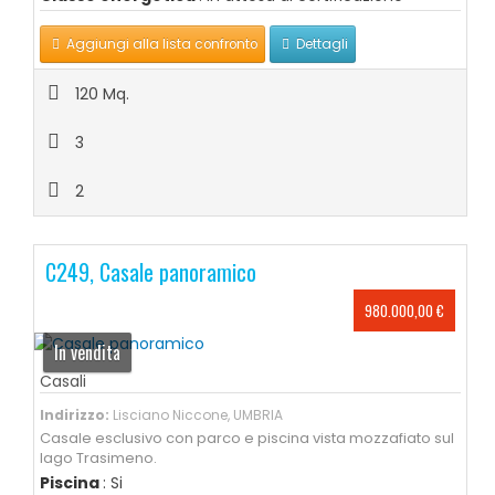
Aggiungi alla lista confronto
Dettagli
120 Mq.
3
2
C249, Casale panoramico
980.000,00 €
In vendita
Casali
Indirizzo:
Lisciano Niccone, UMBRIA
Casale esclusivo con parco e piscina vista mozzafiato sul
lago Trasimeno.
Piscina
: Si