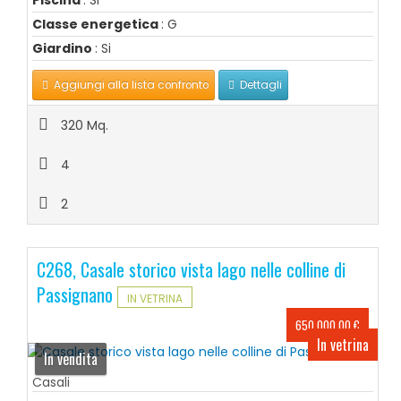
Classe energetica
: G
Giardino
: Si
Aggiungi alla lista confronto
Dettagli
320 Mq.
4
2
C268, Casale storico vista lago nelle colline di
Passignano
IN VETRINA
650.000,00 €
In vetrina
In vendita
Casali