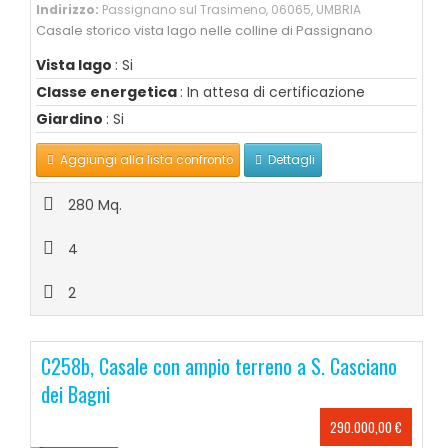
Indirizzo:
Passignano sul Trasimeno, 06065, UMBRIA
Casale storico vista lago nelle colline di Passignano
Vista lago
: Si
Classe energetica
: In attesa di certificazione
Giardino
: Si
Aggiungi alla lista confronto
Dettagli
280 Mq.
4
2
C258b, Casale con ampio terreno a S. Casciano
dei Bagni
290.000,00 €