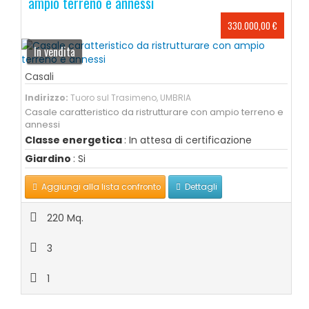
ampio terreno e annessi
330.000,00 €
In vendita
Casali
Indirizzo:
Tuoro sul Trasimeno, UMBRIA
Casale caratteristico da ristrutturare con ampio terreno e
annessi
Classe energetica
: In attesa di certificazione
Giardino
: Si
Aggiungi alla lista confronto
Dettagli
220 Mq.
3
1