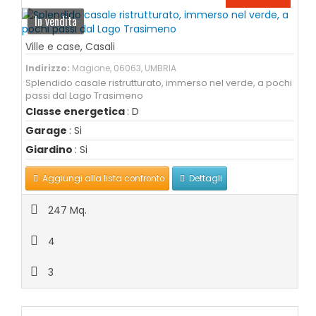
In vendita
Ville e case
,
Casali
Indirizzo:
Magione, 06063, UMBRIA
Splendido casale ristrutturato, immerso nel verde, a pochi
passi dal Lago Trasimeno
Classe energetica
: D
Garage
: Si
Giardino
: Si
Aggiungi alla lista confronto
Dettagli
247 Mq.
4
3