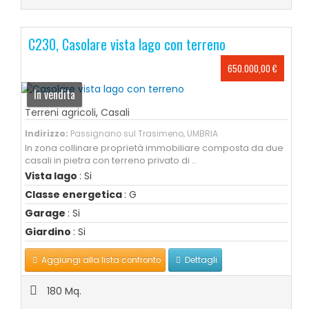
C230, Casolare vista lago con terreno
650.000,00 €
In vendita
Terreni agricoli
,
Casali
Indirizzo:
Passignano sul Trasimeno, UMBRIA
In zona collinare proprietà immobiliare composta da due
casali in pietra con terreno privato di ..
Vista lago
: Si
Classe energetica
: G
Garage
: Si
Giardino
: Si
Aggiungi alla lista confronto
Dettagli
180 Mq.