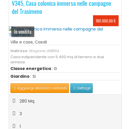
V345, Casa colonica immersa nelle campagne
del Trasimeno
180.000,00 €
In vendita
Ville e case
,
Casali
Indirizzo:
Magione, UMBRIA
Casa indipendente con 5.400 mq di terreno e due
annessi.
Classe energetica
: G
Giardino
: Si
Aggiungi alla lista confronto
Dettagli
280 Mq.
3
1