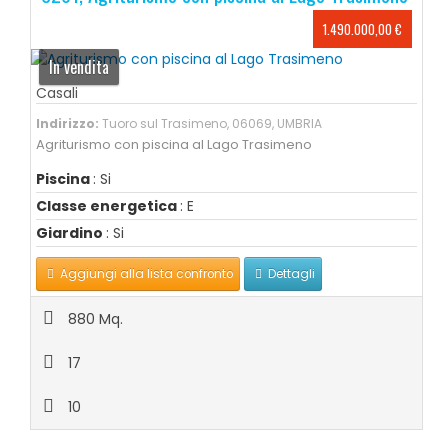
1.490.000,00 €
In vendita
Casali
Indirizzo:
Tuoro sul Trasimeno, 06069, UMBRIA
Agriturismo con piscina al Lago Trasimeno
Piscina
: Si
Classe energetica
: E
Giardino
: Si
Aggiungi alla lista confronto
Dettagli
880 Mq.
17
10