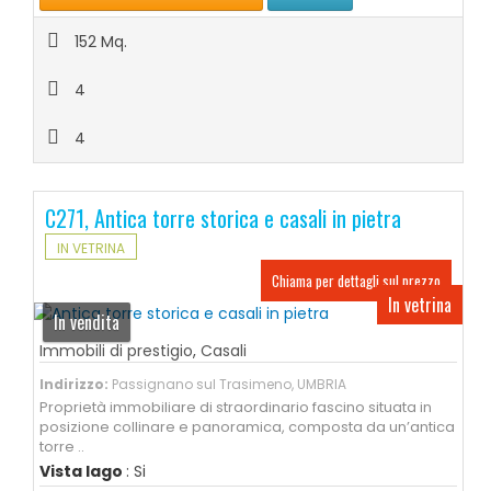
152 Mq.
4
4
C271, Antica torre storica e casali in pietra
IN VETRINA
Chiama per dettagli sul prezzo
In vetrina
In vendita
Immobili di prestigio
,
Casali
Indirizzo:
Passignano sul Trasimeno, UMBRIA
Proprietà immobiliare di straordinario fascino situata in
posizione collinare e panoramica, composta da un’antica
torre ..
Vista lago
: Si