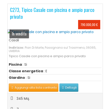
C273, Tipico Casale con piscina e ampio parco
privato
790.000,00 €
In vendita
Casali
Indirizzo:
Pian Di Marte, Passignano sul Trasimeno, 06065,
UMBRIA
Tipico Casale con piscina e ampio parco privato
Piscina
: Si
Classe energetica
: E
Giardino
: Si
Aggiungi alla lista confronto
Dettagli
345 Mq.