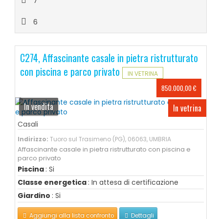
7
6
C274, Affascinante casale in pietra ristrutturato
con piscina e parco privato
IN VETRINA
850.000,00 €
In vendita
In vetrina
Casali
Indirizzo:
Tuoro sul Trasimeno (PG), 06063, UMBRIA
Affascinante casale in pietra ristrutturato con piscina e
parco privato
Piscina
: Si
Classe energetica
: In attesa di certificazione
Giardino
: Si
Aggiungi alla lista confronto
Dettagli